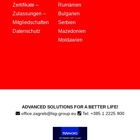
Zertifikate –
Rumänien
Zulassungen –
Bulgarien
Mitgliedschaften
Serbien
Datenschutz
Mazedonien
Moldawien
ADVANCED SOLUTIONS FOR A BETTER LIFE!
office.zagreb@lsg-group.eu
Tel: +385 1 2225 900