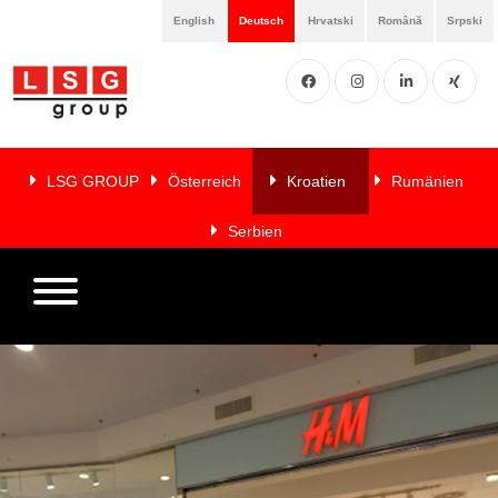
English
Deutsch
Hrvatski
Română
Srpski
Facebook
Instgram
LinkedIN
XING
Home
Über
LSG GROUP
Österreich
Kroatien
Rumänien
uns
Serbien
Leistungen
Mitglieder
Referenzen
LSG
NEWS