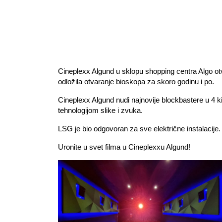
Cineplexx Algund u sklopu shopping centra Algo ot
odložila otvaranje bioskopa za skoro godinu i po.
Cineplexx Algund nudi najnovije blockbastere u 4 k
tehnologijom slike i zvuka.
LSG je bio odgovoran za sve električne instalacije.
Uronite u svet filma u Cineplexxu Algund!