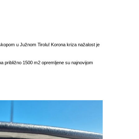
oskopom u Južnom Tirolu! Korona kriza nažalost je
 na približno 1500 m2 opremljene su najnovijom