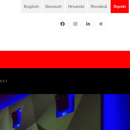
English
Deutsch
Hrvatski
Română
Srpski
Facebook
Instgram
LinkedIN
XING
AKT