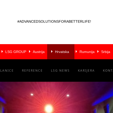
#ADVANCEDSOLUTIONSFORABETTERLIFE!
LSG GROUP
Austrija
Hrvatska
Rumunija
Srbija
ČLANICE
REFERENCE
LSG NEWS
KARIJERA
KONT