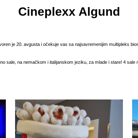
Cineplexx Algund
voren je 20. avgusta i očekuje vas sa najsavremenijim multipleks bi
ino sale, na nemačkom i italijanskom jeziku, za mlade i stare! 4 sale