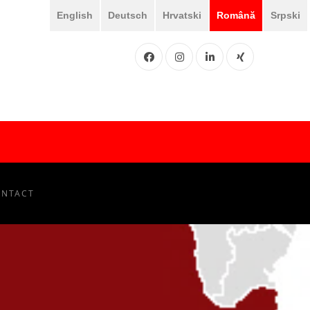
English
Deutsch
Hrvatski
Română
Srpski
Facebook
Instgram
LinkedIN
XING
ONTACT