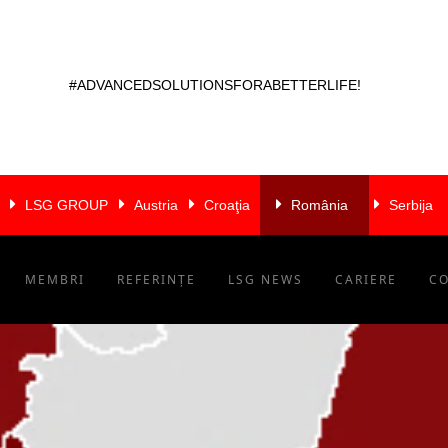
#ADVANCEDSOLUTIONSFORABETTERLIFE!
LSG GROUP
Austria
Croaţia
România
Serbija
MEMBRI
REFERINȚE
LSG NEWS
CARIERE
C