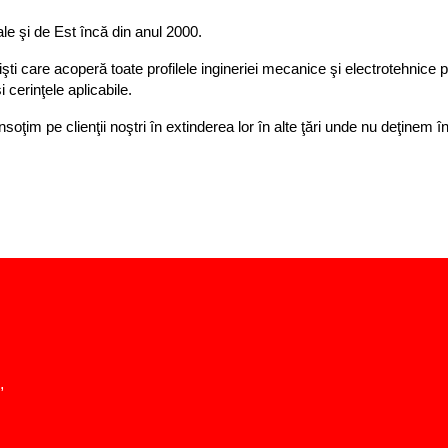
 şi de Est încă din anul 2000.
şti care acoperă toate profilele ingineriei mecanice şi electrotehnice p
i cerinţele aplicabile.
îi însoţim pe clienţii noştri în extinderea lor în alte ţări unde nu deţ
,