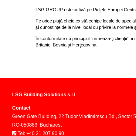
LSG GROUP este activă pe Pieţele Europei Centrale
Pe orice piaţă cheie există echipe locale de speciali
şi cunoştinţe de la nivel local cu privire la normele ş
În conformitate cu principiul “urmează-ţi clienţii”, 
Britanie, Bosnia şi Herţegovina.
LSG Building Solutions s.r.l.
Contact
Green Gate Building, 22 Tudor Vladimirescu Bd., Sector 5
RO-050883, Bucharest
Tel: +40 21 207 90 90