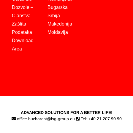
Dozvole –
Bugarska
Članstva
Srbija
Zaštita
Makedonija
Podataka
Moldavija
Download
Area
ADVANCED SOLUTIONS FOR A BETTER LIFE!
office.bucharest@lsg-group.eu
Tel: +40 21 207 90 90