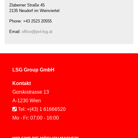
Zlaberner Straße 45
2135 Neudorf im Weinviertel
Phone: +43 2523 20555
Email:
office@pvt-lsg.at
LSG Group GmbH
Kontakt
Gorskistrasse 13
A-1230 Wien
Tel: +(43) 1 61666520
Mo - Fr: 07:00 - 16:00