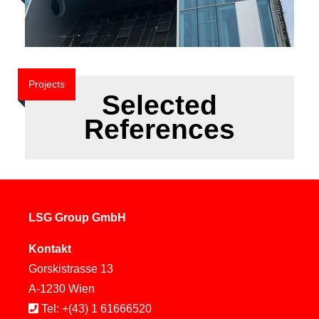
Projects
Selected
References
LSG Group GmbH
Kontakt
Gorskistrasse 13
A-1230 Wien
Tel: +(43) 1 61666520