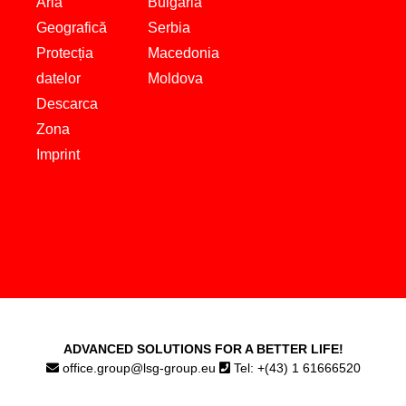
Aria
Bulgaria
Geografică
Serbia
Protecția
Macedonia
datelor
Moldova
Descarca
Zona
Imprint
ADVANCED SOLUTIONS FOR A BETTER LIFE!
office.group@lsg-group.eu
Tel: +(43) 1 61666520