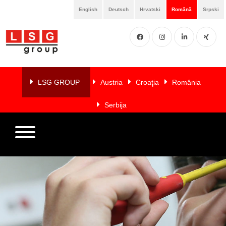
English
Deutsch
Hrvatski
Română
Srpski
Facebook
Instgram
LinkedIN
XING
Home
Despre
LSG GROUP
Austria
Croaţia
România
noi
Serbija
Servicii
Membri
Referințe
LSG
NEWS