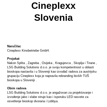
Cineplexx
Slovenia
Naručilac
Cineplexx Kinobetriebe GmbH.
Projekat
Nakon Splita , Zagreba , Osijeka , Kragujevca , Skoplja i Tirane ,
LSG Building Solutions d.o.o. je svoju kompetentnost u oblasti
bioskopa nastavila i u Sloveniji kao izvođač radova za austrijsku
grupaciju Cineplexx koja je napravila rebranding bivših TUŠ
bioskopa u Sloveniji .
Obim radova
LSG Building Solutions d.o.o. je angažovan za projektovanje i
izvođenje jake i slabe struje kao i isporuku LED rasvete za
osvetlenje bioskop dvorana i Lobbya.