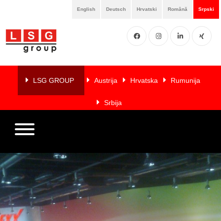
English
Deutsch
Hrvatski
Română
Srpski
Facebook
Instgram
LinkedIN
XING
Home
O
LSG GROUP
Austrija
Hrvatska
Rumunija
nama
Srbija
Usluge
Članice
Reference
LSG
NEWS