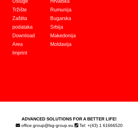
Usluge
Hrvatska
Tržište
Rumunija
Zaštita
Bugarska
podataka
Srbija
Download
Makedonija
Area
Moldavija
Imprint
ADVANCED SOLUTIONS FOR A BETTER LIFE!
office.group@lsg-group.eu
Tel: +(43) 1 61666520