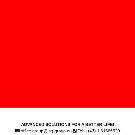
ADVANCED SOLUTIONS FOR A BETTER LIFE!
office.group@lsg-group.eu
Tel: +(43) 1 61666520