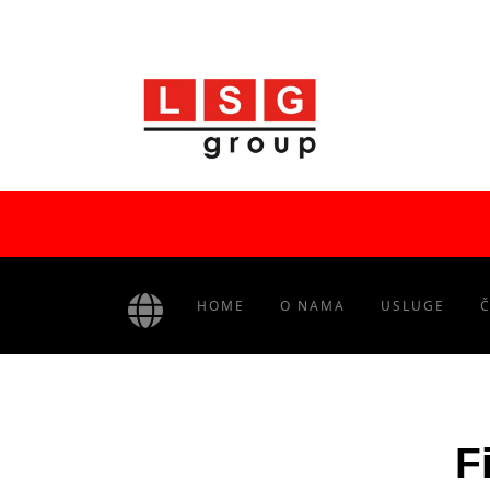
HOME
O NAMA
USLUGE
F