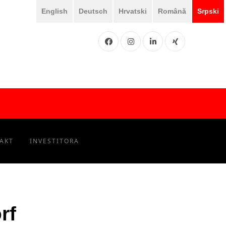
English
Deutsch
Hrvatski
Română
Srpski
Facebook
Instgram
LinkedIN
XING
AKT
INVESTITORA
rf