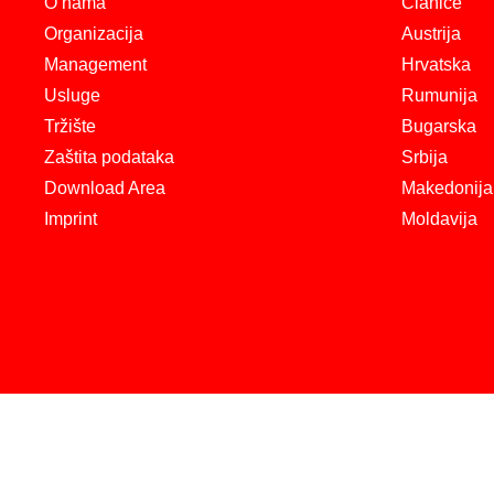
O nama
Clanice
Organizacija
Austrija
Management
Hrvatska
Usluge
Rumunija
Tržište
Bugarska
Zaštita podataka
Srbija
Download Area
Makedonija
Imprint
Moldavija