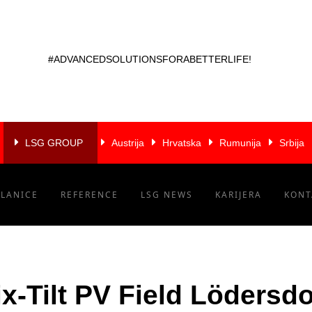
#ADVANCEDSOLUTIONSFORABETTERLIFE!
LSG GROUP
Austrija
Hrvatska
Rumunija
Srbija
ČLANICE
REFERENCE
LSG NEWS
KARIJERA
KONT
ix-Tilt PV Field Lödersdo