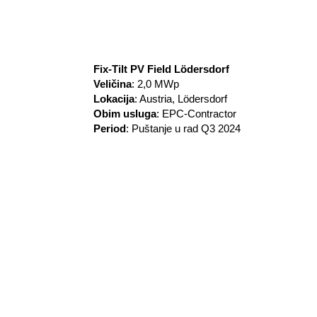
Fix-Tilt PV Field Lödersdorf
Veličina
: 2,0 MWp
Lokacija
: Austria, Lödersdorf
Obim usluga
: EPC-Contractor
Period
: Puštanje u rad Q3 2024