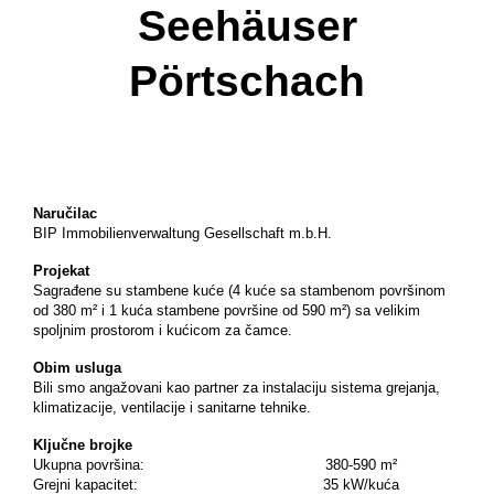
Seehäuser
Pörtschach
Naručilac
BIP Immobilienverwaltung Gesellschaft m.b.H.
Projekat
Sagrađene su stambene kuće (4 kuće sa stambenom površinom
od 380 m² i 1 kuća stambene površine od 590 m²) sa velikim
spoljnim prostorom i kućicom za čamce.
Obim usluga
Bili smo angažovani kao partner za instalaciju sistema grejanja,
klimatizacije, ventilacije i sanitarne tehnike.
Ključne brojke
Ukupna površina: 380-590 m²
Grejni kapacitet: 35 kW/kuća