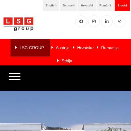
English
Deutsch
Hrvatski
Română
Srpski
Facebook
Instgram
LinkedIN
XING
Home
O
LSG GROUP
Austrija
Hrvatska
Rumunija
nama
Srbija
Usluge
Članice
Reference
LSG
NEWS