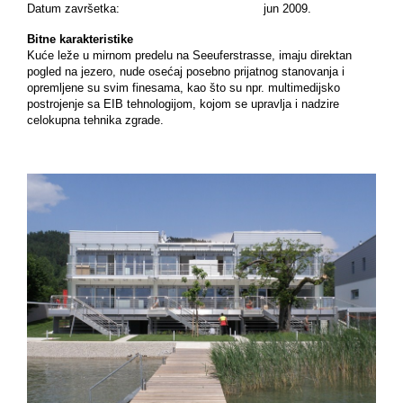
Datum završetka: jun 2009.
Bitne karakteristike
Kuće leže u mirnom predelu na Seeuferstrasse, imaju direktan
pogled na jezero, nude osećaj posebno prijatnog stanovanja i
opremljene su svim finesama, kao što su npr. multimedijsko
postrojenje sa EIB tehnologijom, kojom se upravlja i nadzire
celokupna tehnika zgrade.