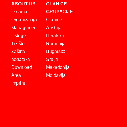
ABOUT US
ČLANICE
O nama
GRUPACIJE
Organizacija
Clanice
Management
Austrija
Usluge
Hrvatska
Tržište
Rumunija
Zaštita
Bugarska
podataka
Srbija
Download
Makedonija
Area
Moldavija
Imprint