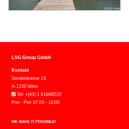
LSG Group GmbH
Kontakt
Gorskistrasse 13
A-1230 Wien
Tel: +(43) 1 61666520
Pon - Pet: 07:00 - 16:00
WE MAKE IT POSSIBLE!