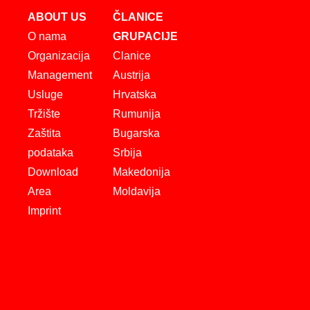
ABOUT US
ČLANICE
O nama
GRUPACIJE
Organizacija
Clanice
Management
Austrija
Usluge
Hrvatska
Tržište
Rumunija
Zaštita
Bugarska
podataka
Srbija
Download
Makedonija
Area
Moldavija
Imprint