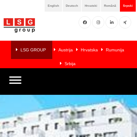
English
Deutsch
Hrvatski
Română
Srpski
Facebook
Instgram
LinkedIN
XING
Home
O
LSG GROUP
Austrija
Hrvatska
Rumunija
nama
Srbija
Usluge
Članice
Reference
LSG
NEWS