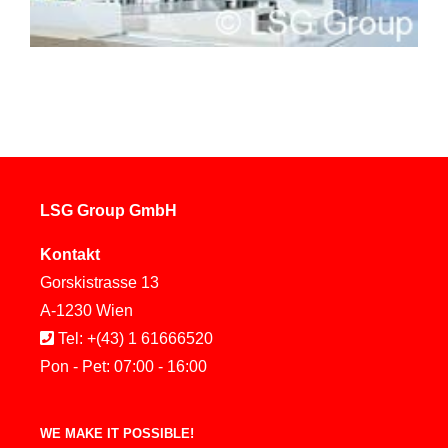
LSG Group GmbH
Kontakt
Gorskistrasse 13
A-1230 Wien
Tel: +(43) 1 61666520
Pon - Pet: 07:00 - 16:00
WE MAKE IT POSSIBLE!