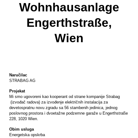
Wohnhausanlage
Engerthstraße,
Wien
Naručilac
STRABAG AG
Projekat
Mi smo ugovoreni kao kooperant od strane kompanije Strabag
(izvođač radova) za izvođenje električnih instalacija za
devetospratnu novu zgradu sa 56 stambenih jedinica, jednog
poslovnog prostora i dvoetažne podzemne garaže u Engerthstraße
228, 1020 Wien.
Obim usluga
Energetska opskrba