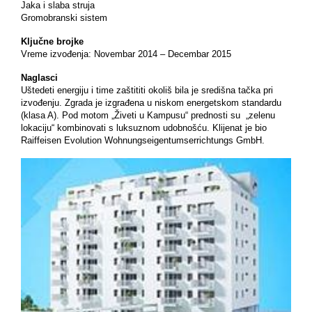
Jaka i slaba struja
Gromobranski sistem
Ključne brojke
Vreme izvođenja: Novembar 2014 – Decembar 2015
Naglasci
Uštedeti energiju i time zaštititi okoliš bila je središna tačka pri
izvođenju. Zgrada je izgrađena u niskom energetskom standardu
(klasa A). Pod motom „Živeti u Kampusu“ prednosti su „zelenu
lokaciju“ kombinovati s luksuznom udobnošću. Klijenat je bio
Raiffeisen Evolution Wohnungseigentumserrichtungs GmbH.