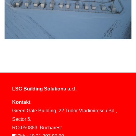
LSG Building Solutions s.r.l.
Kontakt
Green Gate Building, 22 Tudor Vladimirescu Bd.,
Sector 5,
RO-050883, Bucharest