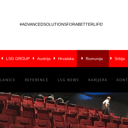
#ADVANCEDSOLUTIONSFORABETTERLIFE!
LSG GROUP
Austrija
Hrvatska
Rumunija
Srbija
ČLANICE
REFERENCE
LSG NEWS
KARIJERA
KONT