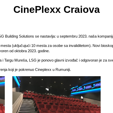
CinePlexx Craiova
 Building Solutions se nastavlja: ​​u septembru 2023. naša kompanij
mesta (uključujući 10 mesta za osobe sa invaliditetom). Novi bioskop
oren od oktobra 2023. godine.
a i Targu Mureša, LSG je ponovo glavni izvođač i odgovoran je za sve
nja koji je pokrenuo Cineplexx u Rumuniji.