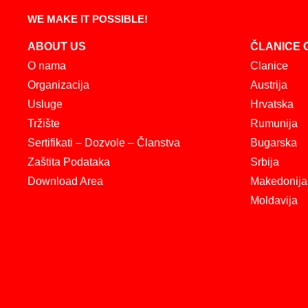
WE MAKE IT POSSIBLE!
ABOUT US
ČLANICE 
O nama
Clanice
Organizacija
Austrija
Usluge
Hrvatska
Tržište
Rumunija
Sertifikati – Dozvole – Članstva
Bugarska
Zaštita Podataka
Srbija
Download Area
Makedonija
Moldavija