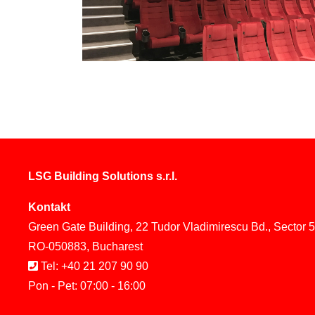
LSG Building Solutions s.r.l.
Kontakt
Green Gate Building, 22 Tudor Vladimirescu Bd., Sector 5
RO-050883, Bucharest
Tel: +40 21 207 90 90
Pon - Pet: 07:00 - 16:00