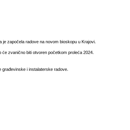
a je započela radove na novom bioskopu u Krajovi.
 će zvanično biti otvoren početkom proleća 2024.
 građevinske i instalaterske radove.