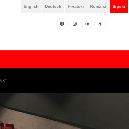
English
Deutsch
Hrvatski
Română
Srpski
Facebook
Instgram
LinkedIN
XING
AKT