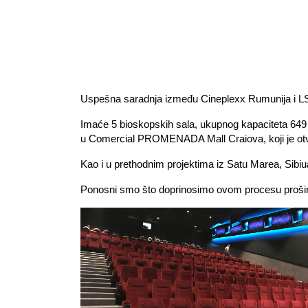
Uspešna saradnja između Cineplexx Rumunija i LSG
Imaće 5 bioskopskih sala, ukupnog kapaciteta 649 
u Comercial PROMENADA Mall Craiova, koji je otv
Kao i u prethodnim projektima iz Satu Marea, Sibiu
Ponosni smo što doprinosimo ovom procesu prošire