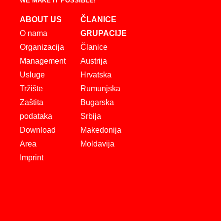
WE MAKE IT POSSIBLE!
ABOUT US
ČLANICE
O nama
GRUPACIJE
Organizacija
Članice
Management
Austrija
Usluge
Hrvatska
Tržište
Rumunjska
Zaštita
Bugarska
podataka
Srbija
Download
Makedonija
Area
Moldavija
Imprint