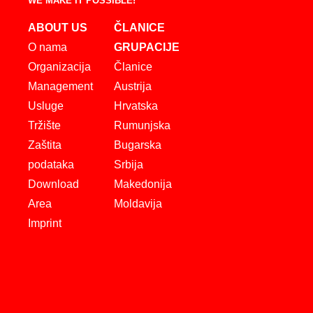
WE MAKE IT POSSIBLE!
ABOUT US
ČLANICE
O nama
GRUPACIJE
Organizacija
Članice
Management
Austrija
Usluge
Hrvatska
Tržište
Rumunjska
Zaštita
Bugarska
podataka
Srbija
Download
Makedonija
Area
Moldavija
Imprint