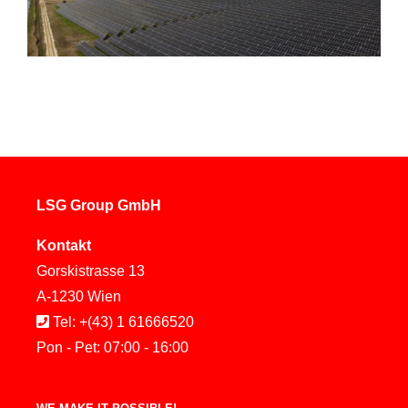
LSG Group GmbH
Kontakt
Gorskistrasse 13
A-1230 Wien
Tel: +(43) 1 61666520
Pon - Pet: 07:00 - 16:00