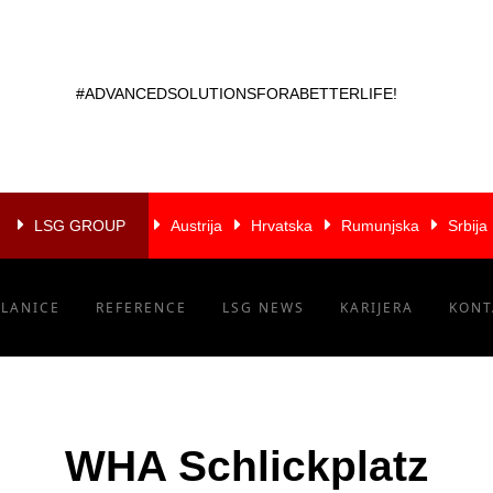
#ADVANCEDSOLUTIONSFORABETTERLIFE!
LSG GROUP
Austrija
Hrvatska
Rumunjska
Srbija
ČLANICE
REFERENCE
LSG NEWS
KARIJERA
KONT
WHA Schlickplatz