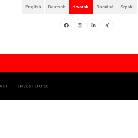
English
Deutsch
Hrvatski
Română
Srpski
Facebook
Instgram
LinkedIN
XING
AKT
INVESTITORA