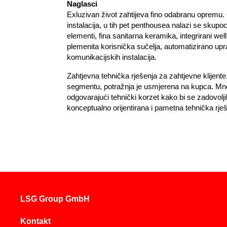
Naglasci
Exluzivan život zahtijeva fino odabranu opremu. 
instalacija, u tih pet penthousea nalazi se skupo
elementi, fina sanitarna keramika, integrirani wel
plemenita korisnička sučelja, automatizirano up
komunikacijskih instalacija.
Zahtjevna tehnička rješenja za zahtjevne klijent
segmentu, potražnja je usmjerena na kupca. Mnoge
odgovarajući tehnički korzet kako bi se zadovolji
konceptualno orijentirana i pametna tehnička rješe
LSG Group GmbH
Kontakt