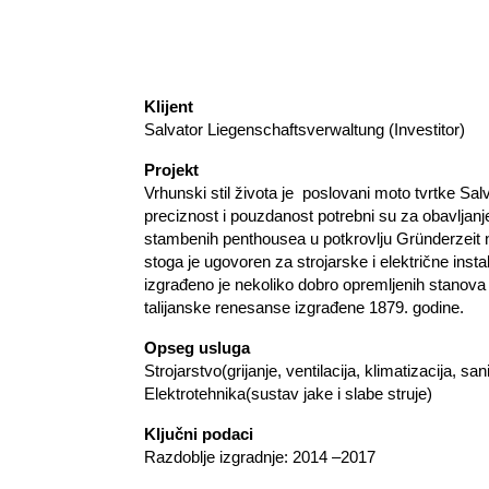
Klijent
Salvator Liegenschaftsverwaltung (Investitor)
Projekt
Vrhunski stil života je poslovani moto tvrtke Sa
preciznost i pouzdanost potrebni su za obavljanj
stambenih penthousea u potkrovlju Gründerzeit na
stoga je ugovoren za strojarske i električne inst
izgrađeno je nekoliko dobro opremljenih stanova
talijanske renesanse izgrađene 1879. godine.
Opseg usluga
Strojarstvo(grijanje, ventilacija, klimatizacija, sani
Elektrotehnika(sustav jake i slabe struje)
Ključni podaci
Razdoblje izgradnje: 2014 –2017