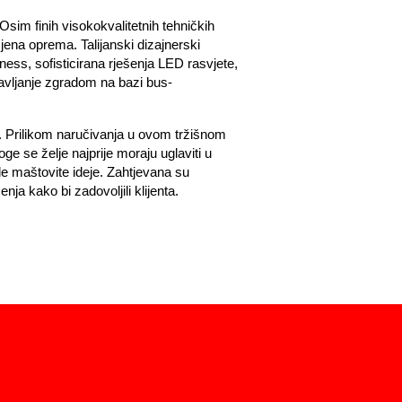
Osim finih visokokvalitetnih tehničkih
cjena oprema. Talijanski dizajnerski
lness, sofisticirana rješenja LED rasvjete,
ravljanje zgradom na bazi bus-
e. Prilikom naručivanja u ovom tržišnom
 se želje najprije moraju uglaviti u
le maštovite ideje. Zahtjevana su
nja kako bi zadovoljili klijenta.