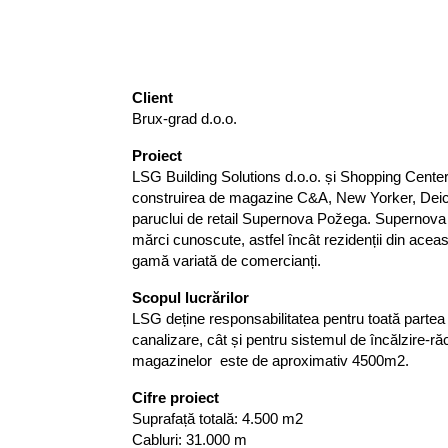
Client
Brux-grad d.o.o.
Proiect
LSG Building Solutions d.o.o. și Shopping Cente
construirea de magazine C&A, New Yorker, Deich
paruclui de retail Supernova Požega. Supernova 
mărci cunoscute, astfel încât rezidenții din aceas
gamă variată de comercianți.
Scopul
lu
crărilor
LSG deține responsabilitatea pentru toată partea de
canalizare, cât și pentru sistemul de încălzire-răci
magazinelor este de aproximativ 4500m2.
Cifre proiect
Suprafață totală: 4.500 m2
Cabluri: 31.000 m