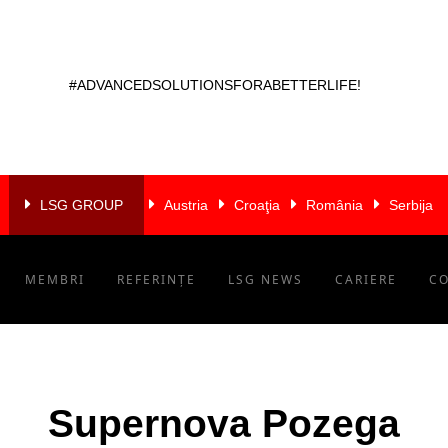
#ADVANCEDSOLUTIONSFORABETTERLIFE!
LSG GROUP
Austria
Croaţia
România
Serbija
MEMBRI
REFERINȚE
LSG NEWS
CARIERE
C
Supernova Pozega