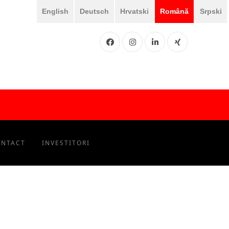
English
Deutsch
Hrvatski
Română
Srpski
Facebook
Instgram
LinkedIN
XING
ONTACT
INVESTITORI