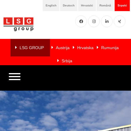
English
Deutsch
Hrvatski
Română
Srpski
Facebook
Instgram
LinkedIN
XING
Home
O
LSG GROUP
Austrija
Hrvatska
Rumunija
nama
Srbija
Usluge
Članice
Reference
LSG
NEWS