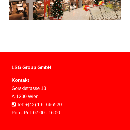
LSG Group GmbH
Kontakt
Gorskistrasse 13
A-1230 Wien
Tel: +(43) 1 61666520
Pon - Pet: 07:00 - 16:00