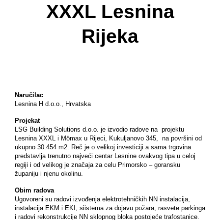
XXXL Lesnina
Rijeka
Naručilac
Lesnina H d.o.o., Hrvatska
Projekat
LSG Building Solutions d.o.o. je izvodio radove na projektu
Lesnina XXXL i Mömax u Rijeci, Kukuljanovo 345, na površini od
ukupno 30.454 m2. Reč je o velikoj investiciji a sama trgovina
predstavlja trenutno najveći centar Lesnine ovakvog tipa u celoj
regiji i od velikog je značaja za celu Primorsko – goransku
županiju i njenu okolinu.
Obim radova
Ugovoreni su radovi izvođenja elektrotehničkih NN instalacija,
instalacija EKM i EKI, siistema za dojavu požara, rasvete parkinga
i radovi rekonstrukcije NN sklopnog bloka postojeće trafostanice.