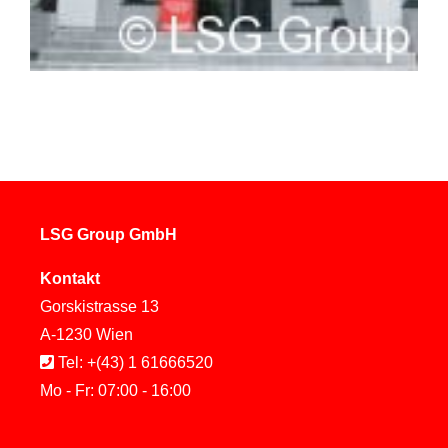
LSG Group GmbH
Kontakt
Gorskistrasse 13
A-1230 Wien
Tel: +(43) 1 61666520
Mo - Fr: 07:00 - 16:00