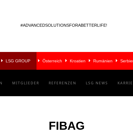
#ADVANCEDSOLUTIONSFORABETTERLIFE!
LSG GROUP
Österreich
Kroatien
Rumänien
Serbie
N
MITGLIEDER
REFERENZEN
LSG NEWS
KARRI
FIBAG