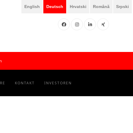
English
Deutsch
Hrvatski
Română
Srpski
Facebook
Instgram
LinkedIN
XING
n
ERE
KONTAKT
INVESTOREN