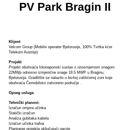
PV Park Bragin II
Klijent
Velcom Group (Mobilni operater Bjelorusije, 100% Tvrtka kćer
Telekom Austrije)
Projekt
Projekt obuhvaća fotonaponski sustav s istosmjernom snagom
22MWp odnosno izmjenične snage 18.5 MWP u Braginu,
Bjelorusija. Gradilište se nalazilo u bivšoj zaštićenoj zoni koje
obuhvaća Černobilsko zatvoreno područje .
Opseg usluga
Tehnički planovi:
Izračun omjera učinka
Statički izračun
Analiza gubitaka kabela
Izračun učinka trafoa
Planiranje projekta uključujući nacrte