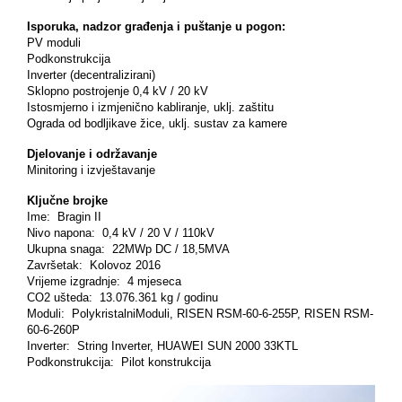
Isporuka, nadzor građenja i puštanje u pogon:
PV moduli
Podkonstrukcija
Inverter (decentralizirani)
Sklopno postrojenje 0,4 kV / 20 kV
Istosmjerno i izmjenično kabliranje, uklj. zaštitu
Ograda od bodljikave žice, uklj. sustav za kamere
Djelovanje i održavanje
Minitoring i izvještavanje
Ključne brojke
Ime: Bragin II
Nivo napona: 0,4 kV / 20 V / 110kV
Ukupna snaga: 22MWp DC / 18,5MVA
Završetak: Kolovoz 2016
Vrijeme izgradnje: 4 mjeseca
CO2 ušteda: 13.076.361 kg / godinu
Moduli: PolykristalniModuli, RISEN RSM-60-6-255P, RISEN RSM-
60-6-260P
Inverter: String Inverter, HUAWEI SUN 2000 33KTL
Podkonstrukcija: Pilot konstrukcija