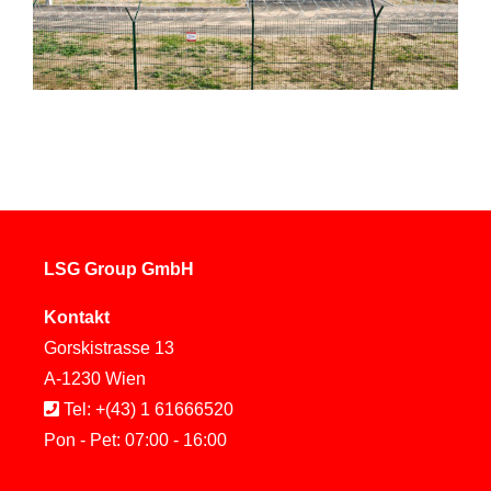
LSG Group GmbH
Kontakt
Gorskistrasse 13
A-1230 Wien
Tel: +(43) 1 61666520
Pon - Pet: 07:00 - 16:00