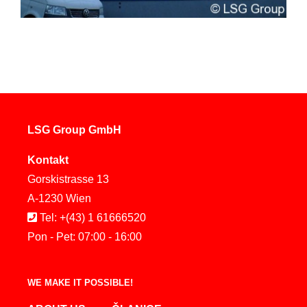
LSG Group GmbH
Kontakt
Gorskistrasse 13
A-1230 Wien
Tel: +(43) 1 61666520
Pon - Pet: 07:00 - 16:00
WE MAKE IT POSSIBLE!