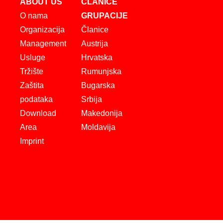
ABOUT US
ČLANICE
O nama
GRUPACIJE
Organizacija
Članice
Management
Austrija
Usluge
Hrvatska
Tržište
Rumunjska
Zaštita
Bugarska
podataka
Srbija
Download
Makedonija
Area
Moldavija
Imprint