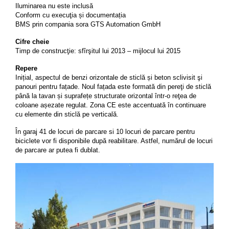
Iluminarea nu este inclusă
Conform cu execuţia și documentația
BMS prin compania sora GTS Automation GmbH
Cifre
cheie
Timp de construcţie: sfîrşitul lui 2013 – mijlocul lui 2015
Repere
Inițial, aspectul de benzi orizontale de sticlă și beton sclivisit şi
panouri pentru fațade. Noul fațada este formată din pereţi de sticlă
până la tavan și suprafețe structurate orizontal într-o reţea de
coloane așezate regulat. Zona CE este accentuată în continuare
cu elemente din sticlă pe verticală.
În garaj 41 de locuri de parcare si 10 locuri de parcare pentru
biciclete vor fi disponibile după reabilitare. Astfel, numărul de locuri
de parcare ar putea fi dublat.