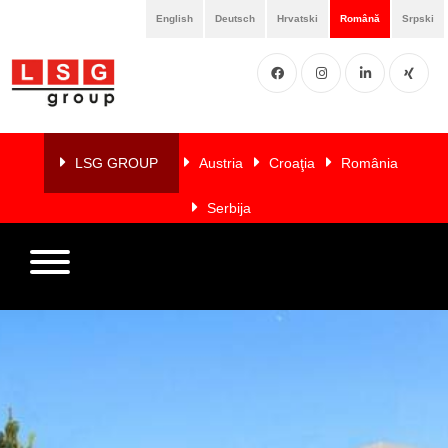
English
Deutsch
Hrvatski
Română
Srpski
Facebook
Instgram
LinkedIN
XING
Home
Despre
LSG GROUP
Austria
Croaţia
România
noi
Serbija
Servicii
Membri
Referințe
LSG
NEWS